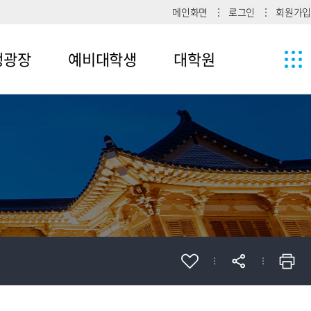
메인화면
로그인
회원가입
생광장
예비대학생
대학원
1
메뉴4-1
2
메뉴4-2
메뉴4-3