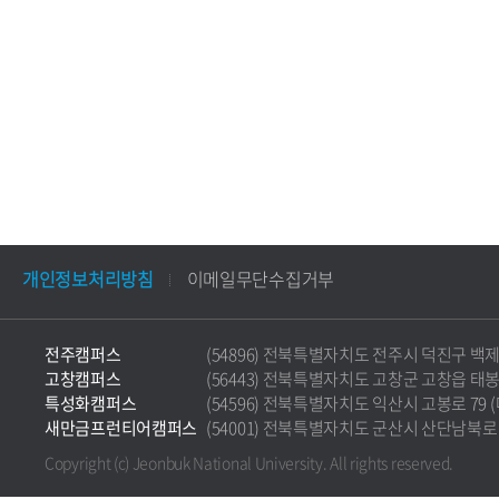
개인정보처리방침
이메일무단수집거부
전주캠퍼스
(54896) 전북특별자치도 전주시 덕진구 백제대로 5
고창캠퍼스
(56443) 전북특별자치도 고창군 고창읍 태봉로 36
특성화캠퍼스
(54596) 전북특별자치도 익산시 고봉로 79 (마동)
새만금프런티어캠퍼스
(54001) 전북특별자치도 군산시 산단남북로 177 
Copyright (c) Jeonbuk National University.
All rights reserved.