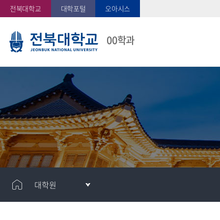
전북대학교
대학포털
오아시스
00학과
대학원