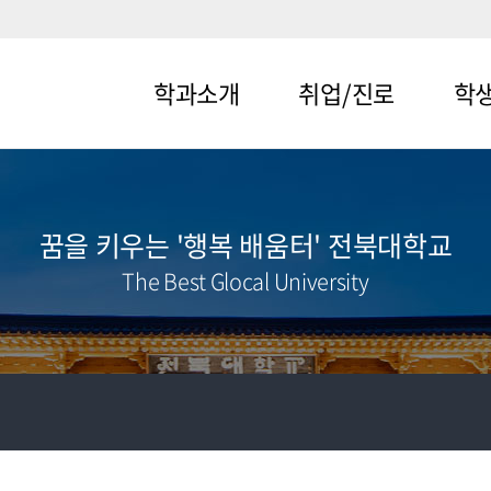
학과소개
취업/진로
학
메뉴1-1
메뉴2-1
메뉴3-
메뉴1-2
메뉴2-2
메뉴3-
꿈을 키우는 '행복 배움터' 전북대학교
The Best Glocal University